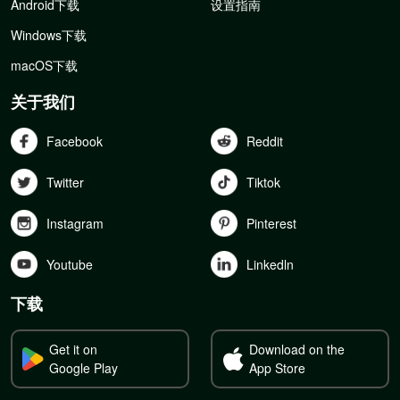
Android下载
设置指南
Windows下载
macOS下载
关于我们
Facebook
Reddit
Twitter
Tiktok
Instagram
Pinterest
Youtube
Linkedln
下载
Get it on
Download on the
Google Play
App Store